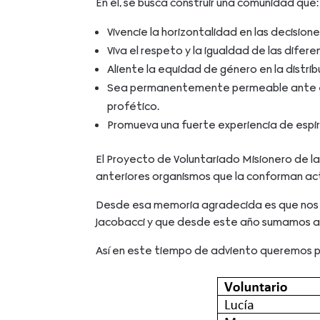
En él, se busca construir una comunidad que:
Vivencie la horizontalidad en las decision
Viva el respeto y la igualdad de las difere
Aliente la equidad de género en la distrib
Sea permanentemente permeable ante el do
profético.
Promueva una fuerte experiencia de espiri
El Proyecto de Voluntariado Misionero de la
anteriores organismos que la conforman act
Desde esa memoria agradecida es que nos 
Jacobacci y que desde este año sumamos a l
Así en este tiempo de adviento queremos pe