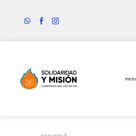
Inici
Volver atrás ❯