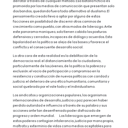
derrotar a través de cualquier método. Esa batalla ficticia es
promovida por los medios de comunicación que presentan solo
dos bandos, quedando fuera toda alternativa al dualismo. El
pensamiento creado lleva a optar por alguna de estas
facciones sin posibilidad de discernir otros caminos de
crecimiento como pueblo, con otros modos de liderazgo. Ante
este panorama maniqueo, solo tienen cabida las posturas
defensivas y cerradas, incapaces de diálogo y acuerdos. Esta
bipolaridad en la política se aleja de las bases y favorece el
conflicto y el consecuente desarrollo social.
La otra cara de esta realidad es la debilitación de la
democracia real; el distanciamiento de la ciudadanía,
particularmente de los jóvenes, de la política; la pobreza y
exclusión; el vacío de participación y compromiso en la
resistencia y construcción de nuevas políticas con caridad y
justicia; el deterioro de una ética humanitaria, comunitaria y
social quebrada por el vale todo y el individualismo.
Los sindicatos y organizaciones populares, los organismos
internacionales de desarrollo, justicia y paz parecen haber
perdido autoridad e influencia a través de su palabra y sus
acciones ante tan desenfrenado poder disfrazado de
progreso y orden mundial. Los liderazgos que emergen de
estos poderes contagian intolerancia, justicia por mano propia,
maltrato y exterminio de vidas como medios aceptables para