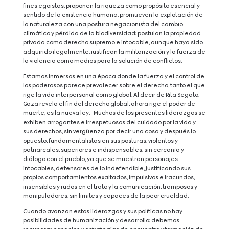
fines egoístas; proponen la riqueza como propósito esencial y
sentido de la existencia humana; promueven la explotación de
la naturaleza con una postura negacionista del cambio
climático y pérdida de la biodiversidad; postulan la propiedad
privada como derecho supremo e intocable, aunque haya sido
adquirido ilegalmente; justifican la militarización y la fuerza de
la violencia como medios para la solución de conflictos.
Estamos inmersos en una época donde la fuerza y el control de
los poderosos parece prevalecer sobre el derecho, tanto el que
rige la vida interpersonal como global. Al decir de Rita Segato:
Gaza revela el fin del derecho global, ahora rige el poder de
muerte, es la nueva ley. Muchos de los presentes liderazgos se
exhiben arrogantes e irrespetuosos del cuidado por la vida y
sus derechos, sin vergüenza por decir una cosa y después lo
opuesto, fundamentalistas en sus posturas, violentos y
patriarcales, superiores e indispensables, sin cercanía y
diálogo con el pueblo, ya que se muestran personajes
intocables, defensores de lo indefendible, justificando sus
propios comportamientos exaltados, impulsivos e iracundos,
insensibles y rudos en el trato y la comunicación, tramposos y
manipuladores, sin límites y capaces de la peor crueldad.
Cuando avanzan estos liderazgos y sus políticas no hay
posibilidades de humanización y desarrollo; debemos