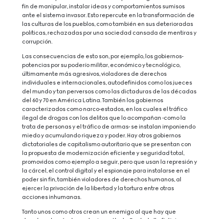
fin de manipular, instalar ideas y comportamientos sumisos
ante el sistema invasor. Esto repercute en la transformación de
las culturas de los pueblos, como también en sus deterioradas
políticas, rechazadas por una sociedad cansada de mentiras y
corrupción.
Las consecuencias de esto son, por ejemplo, los gobiernos-
potencias por su poderío militar, económico y tecnológico,
últimamente más agresivos, violadores de derechos
individuales e internacionales, autodefinidos como los jueces
del mundo y tan perversos como las dictaduras de las décadas
del 60 y 70 en América Latina. También los gobiernos
caracterizados como narco-estados, en los cuales el tráfico
ilegal de drogas con los delitos que lo acompañan -como la
trata de personas y el tráfico de armas- se instalan imponiendo
miedo y acumulando riqueza y poder. Hay otros gobiernos
dictatoriales de capitalismo autoritario que se presentan con
la propuesta de modernización eficiente y seguridad total,
promovidos como ejemplo a seguir, pero que usan la represión y
la cárcel, el control digital y el espionaje para instalarse en el
poder sin fin, también violadores de derechos humanos, al
ejercer la privación de la libertad y la tortura entre otras
acciones inhumanas.
Tanto unos como otros crean un enemigo al que hay que